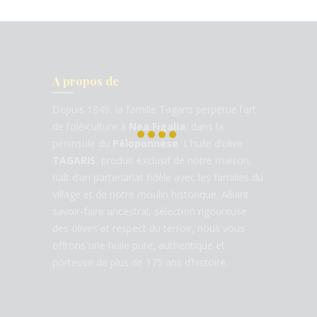
A propos de
Depuis 1849, la famille Tagaris perpétue l’art
de l’oléiculture à
Nea Figalia
, dans la
péninsule du
Péloponnèse
. L’huile d’olive
TAGARIS
, produit exclusif de notre maison,
naît d’un partenariat fidèle avec les familles du
village et de notre moulin historique. Alliant
savoir-faire ancestral, sélection rigoureuse
des olives et respect du terroir, nous vous
offrons une huile pure, authentique et
porteuse de plus de 175 ans d’histoire.