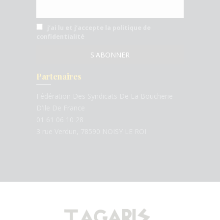
j’ai lu et j’accepte la politique de
confidentialité
Partenaires
Fédération Des Syndicats De La Boucherie
D’Ile De France
01 61 06 10 28
3 rue Verdun, 78590 NOISY LE ROI