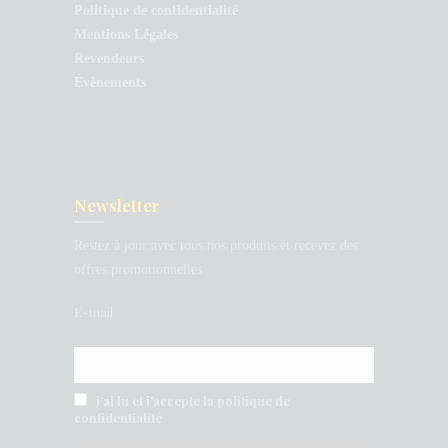
Politique de confidentialité
Mentions Légales
Revendeurs
Évènements
Newsletter
Restez à jour avec tous nos produits et recevez des
offres promotionnelles
E-mail
j’ai lu et j’accepte la politique de
confidentialité