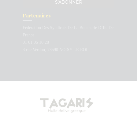
Partenaires
Fédération Des Syndicats De La Boucherie D’Ile De
France
01 61 06 10 28
3 rue Verdun, 78590 NOISY LE ROI