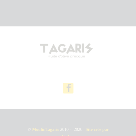
©
MoulinTagaris
2010 - 2026 |
Site crée par