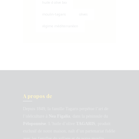
huile d olive bio
moulin-tagaris
olives
régime méditerranéen
A propos de
Depuis 1849, la famille Tagaris perpétue l’art de
l’oléiculture à
Nea Figalia
, dans la péninsule du
Péloponnèse
. L’huile d’olive
TAGARIS
, produit
exclusif de notre maison, naît d’un partenariat fidèle
avec les familles du village et de notre moulin