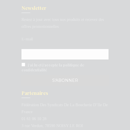
Newsletter
Restez à jour avec tous nos produits et recevez des
offres promotionnelles
E-mail
j’ai lu et j’accepte la politique de
confidentialité
Partenaires
Fédération Des Syndicats De La Boucherie D’Ile De
France
01 61 06 10 28
3 rue Verdun, 78590 NOISY LE ROI