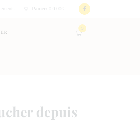
nements
Panier:
0
0.00€
0
TER
ucher depuis