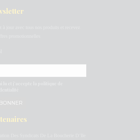
sletter
z à jour avec tous nos produits et recevez
ffres promotionnelles
l
ai lu et j’accepte la politique de
dentialité
tenaires
ation Des Syndicats De La Boucherie D’Ile