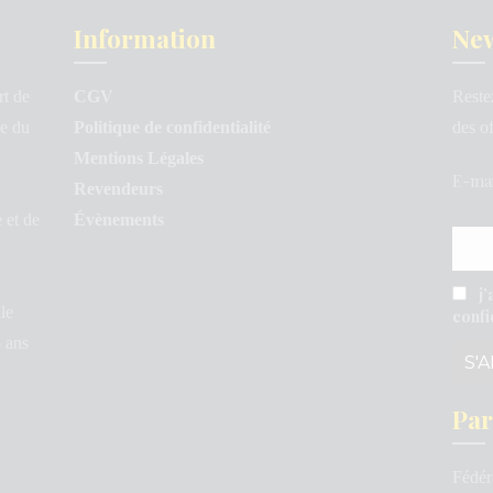
Information
New
rt de
CGV
Reste
le du
Politique de confidentialité
des o
Mentions Légales
E-mai
Revendeurs
e et de
Évènements
j’
le
confi
5 ans
Par
Fédér